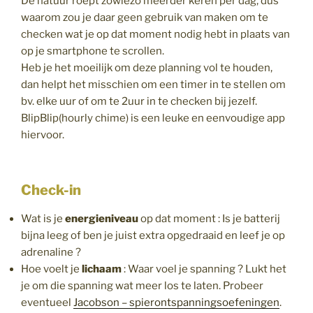
De natuur roept zowiezo meerder keren per dag, dus
waarom zou je daar geen gebruik van maken om te
checken wat je op dat moment nodig hebt in plaats van
op je smartphone te scrollen.
Heb je het moeilijk om deze planning vol te houden,
dan helpt het misschien om een timer in te stellen om
bv. elke uur of om te 2uur in te checken bij jezelf.
BlipBlip(hourly chime) is een leuke en eenvoudige app
hiervoor.
Check-in
Wat is je
energieniveau
op dat moment : Is je batterij
bijna leeg of ben je juist extra opgedraaid en leef je op
adrenaline ?
Hoe voelt je
lichaam
: Waar voel je spanning ? Lukt het
je om die spanning wat meer los te laten. Probeer
eventueel
Jacobson – spierontspanningsoefeningen
.