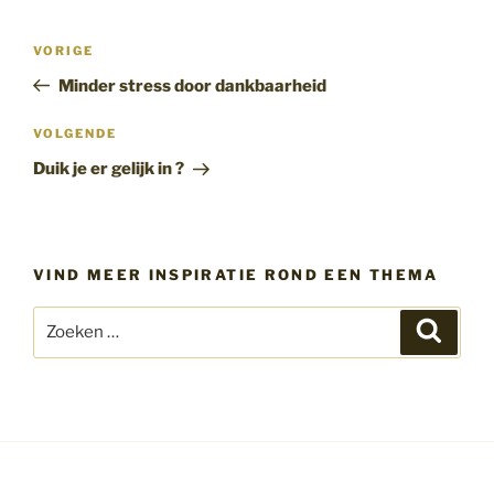
Bericht
Vorig
VORIGE
navigatie
bericht
Minder stress door dankbaarheid
Volgend
VOLGENDE
bericht
Duik je er gelijk in ?
VIND MEER INSPIRATIE ROND EEN THEMA
Zoeken
Zoeke
naar: