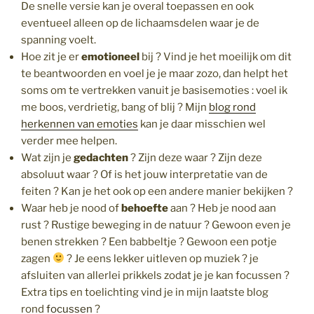
De snelle versie kan je overal toepassen en ook
eventueel alleen op de lichaamsdelen waar je de
spanning voelt.
Hoe zit je er
emotioneel
bij ? Vind je het moeilijk om dit
te beantwoorden en voel je je maar zozo, dan helpt het
soms om te vertrekken vanuit je basisemoties : voel ik
me boos, verdrietig, bang of blij ? Mijn
blog rond
herkennen van emoties
kan je daar misschien wel
verder mee helpen.
Wat zijn je
gedachten
? Zijn deze waar ? Zijn deze
absoluut waar ? Of is het jouw interpretatie van de
feiten ? Kan je het ook op een andere manier bekijken ?
Waar heb je nood of
behoefte
aan ? Heb je nood aan
rust ? Rustige beweging in de natuur ? Gewoon even je
benen strekken ? Een babbeltje ? Gewoon een potje
zagen
? Je eens lekker uitleven op muziek ? je
afsluiten van allerlei prikkels zodat je je kan focussen ?
Extra tips en toelichting vind je in mijn laatste blog
rond
focussen
?