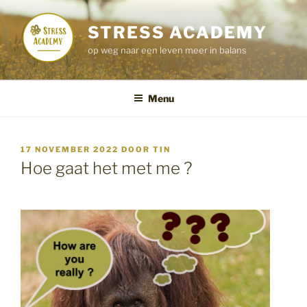
Ga
naar
STRESS ACADEMY
de
op weg naar een leven meer in balans
inhoud
Menu
GEPLAATST
17 NOVEMBER 2022
DOOR
TIN
OP
Hoe gaat het met me ?