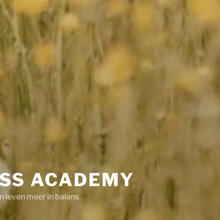
SS ACADEMY
n leven meer in balans