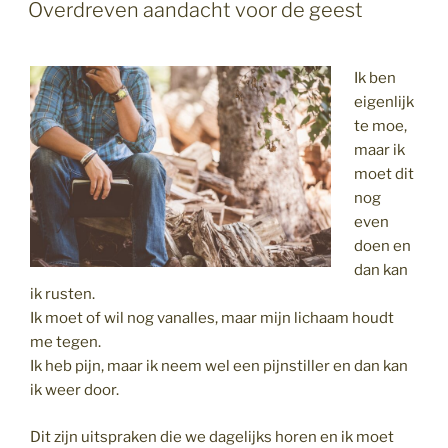
OP
Overdreven aandacht voor de geest
Ik ben
eigenlijk
te moe,
maar ik
moet dit
nog
even
doen en
dan kan
ik rusten.
Ik moet of wil nog vanalles, maar mijn lichaam houdt
me tegen.
Ik heb pijn, maar ik neem wel een pijnstiller en dan kan
ik weer door.
Dit zijn uitspraken die we dagelijks horen en ik moet