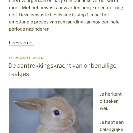
heeft voorgedaan en dat je desondanks verder wil of
moet. Met het bewust aanvaarden ben je er echter nog
niet. Deze bewuste beslissing is stap 1, maar het
emotionele proces van aanvaarding kan nog een hele
periode nazinderen.
“Vergeven”
Lees verder
GEPLAATST
10 MAART 2026
OP
De aantrekkingskracht van onbenullige
taakjes
Je herkent
dit zeker
wel.
Je hebt een
belangrijke