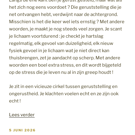
Langs de ene kant ben je gerust gesteld, maar wat als
het zich nog eens voordoet ? Die geruststelling die je
net ontvangen hebt, verdwijnt naar de achtergrond.
Misschien is het die keer wel iets ernstig ? Met andere
woorden, je maakt je nog steeds veel zorgen. Je scant
je lichaam voortdurend : je checkt je hartslag
regelmatig, elk gevoel van duizeligheid, elk nieuw
fysiek gevoel in je lichaam wat je niet direct kan
thuisbrengen, zet je aandacht op scherp. Met andere
woorden een boel extra stress, en dit wordt bijgeteld
op de stress die je leven nu al in zijn greep houdt !
Je zit in een vicieuze cirkel tussen geruststelling en
ongerustheid. Je klachten voelen echt en ze zijn ook
echt !
“Paniekaanval”
Lees verder
GEPLAATST
5 JUNI 2026