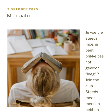
kracht
van
GEPLAATST
7 OKTOBER 2025
OP
neusademhaling”
Mentaal moe
Je voelt je
steeds
moe, je
bent
prikkelbaa
r of
gewoon
“leeg” ?
Join the
club.
Steeds
meer
mensen
hebben