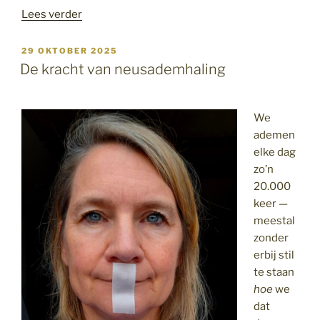
“Wees
Lees verder
meer
aanwezig”
GEPLAATST
29 OKTOBER 2025
OP
De kracht van neusademhaling
We
ademen
elke dag
zo’n
20.000
keer —
meestal
zonder
erbij stil
te staan
hoe
we
dat