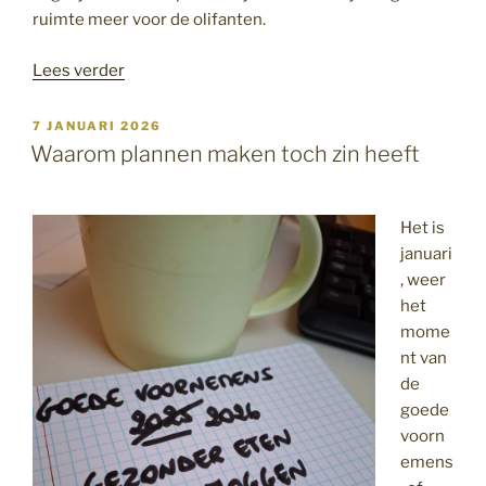
ruimte meer voor de olifanten.
“De
Lees verder
aantrekkingskracht
van
GEPLAATST
7 JANUARI 2026
OP
onbenullige
Waarom plannen maken toch zin heeft
taakjes”
Het is
januari
, weer
het
mome
nt van
de
goede
voorn
emens