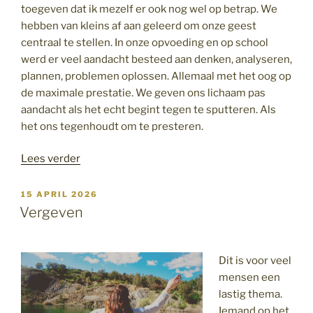
toegeven dat ik mezelf er ook nog wel op betrap. We
hebben van kleins af aan geleerd om onze geest
centraal te stellen. In onze opvoeding en op school
werd er veel aandacht besteed aan denken, analyseren,
plannen, problemen oplossen. Allemaal met het oog op
de maximale prestatie. We geven ons lichaam pas
aandacht als het echt begint tegen te sputteren. Als
het ons tegenhoudt om te presteren.
“Overdreven
Lees verder
aandacht
voor
GEPLAATST
15 APRIL 2026
OP
de
Vergeven
geest”
Dit is voor veel
mensen een
lastig thema.
Iemand op het