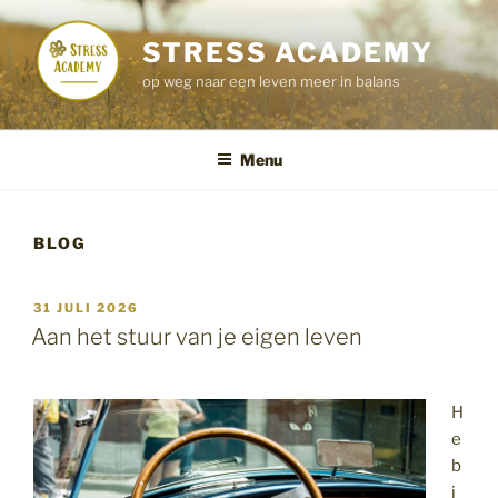
Ga
naar
STRESS ACADEMY
de
op weg naar een leven meer in balans
inhoud
Menu
BLOG
GEPLAATST
31 JULI 2026
OP
Aan het stuur van je eigen leven
H
e
b
j