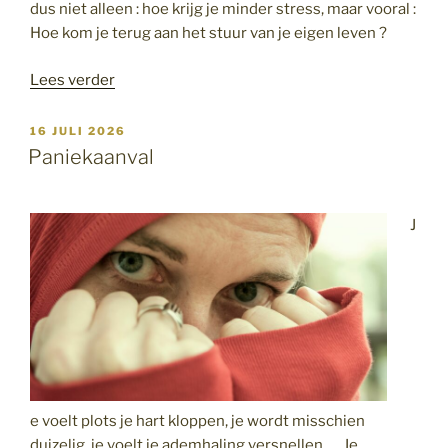
dus niet alleen : hoe krijg je minder stress, maar vooral :
Hoe kom je terug aan het stuur van je eigen leven ?
“Aan
Lees verder
het
stuur
GEPLAATST
16 JULI 2026
OP
van
Paniekaanval
je
eigen
leven”
J
e voelt plots je hart kloppen, je wordt misschien
duizelig, je voelt je ademhaling versnellen, … Je