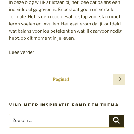
In deze blog wil ik stilstaan bij het idee dat balans een
individueel gegeven is. Er bestaat geen universele
formule. Het is een recept wat je stap voor stap moet
leren voelen en invullen. Het gaat erom dat jij ontdekt
wat balans voor jou betekent en wat jij daarvoor nodig
hebt, op dit moment in je leven.
“Een
Lees verder
leven
in
balans”
Berichten
Volg
Pagina
1
pagi
paginering
VIND MEER INSPIRATIE ROND EEN THEMA
Zoeken
Zoeke
naar: