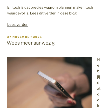
En toch is dat precies waarom plannen maken toch
waardevol is. Lees dit verder in deze blog.
“Waarom
Lees verder
plannen
maken
GEPLAATST
27 NOVEMBER 2025
OP
toch
Wees meer aanwezig
zin
heeft”
H
e
b
jij
d
at
o
o
k