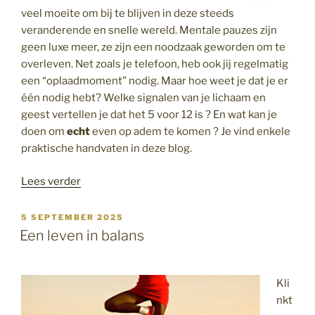
veel moeite om bij te blijven in deze steeds
veranderende en snelle wereld. Mentale pauzes zijn
geen luxe meer, ze zijn een noodzaak geworden om te
overleven. Net zoals je telefoon, heb ook jij regelmatig
een “oplaadmoment” nodig. Maar hoe weet je dat je er
één nodig hebt? Welke signalen van je lichaam en
geest vertellen je dat het 5 voor 12 is ? En wat kan je
doen om
echt
even op adem te komen ? Je vind enkele
praktische handvaten in deze blog.
“Mentaal
Lees verder
moe”
GEPLAATST
5 SEPTEMBER 2025
OP
Een leven in balans
Kli
nkt