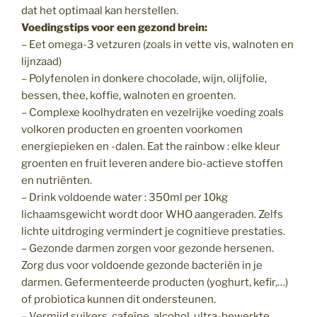
dat het optimaal kan herstellen.
Voedingstips voor een gezond brein:
– Eet omega-3 vetzuren (zoals in vette vis, walnoten en
lijnzaad)
– Polyfenolen in donkere chocolade, wijn, olijfolie,
bessen, thee, koffie, walnoten en groenten.
– Complexe koolhydraten en vezelrijke voeding zoals
volkoren producten en groenten voorkomen
energiepieken en -dalen. Eat the rainbow : elke kleur
groenten en fruit leveren andere bio-actieve stoffen
en nutriënten.
– Drink voldoende water : 350ml per 10kg
lichaamsgewicht wordt door WHO aangeraden. Zelfs
lichte uitdroging vermindert je cognitieve prestaties.
– Gezonde darmen zorgen voor gezonde hersenen.
Zorg dus voor voldoende gezonde bacteriën in je
darmen. Gefermenteerde producten (yoghurt, kefir,…)
of probiotica kunnen dit ondersteunen.
– Vermijd suikers, cafeïne, alcohol, ultra-bewerkte