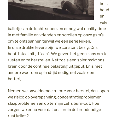
heir,
houd
en
vele
balletjes in de lucht, squeezen er nog wat quality time
in met familie en vrienden en scrollen op onze gsm’s
om te ontspannen terwijl we een serie kijken.
In onze drukke levens zijn we constant bezig. Ons
hoofd staat altijd “aan”. We geven het geen kans om te
rusten en te herstellen. Net zoals een spier raakt ons
brein door de continue belasting uitgeput. Er is met
andere woorden oplaadtijd nodig, net zoals een
batterij.
Nemen we onvoldoende ruimte voor herstel, dan lopen
we risico op overspanning, concentratieproblemen,
slaapproblemen en op termijn zelfs burn-out. Hoe
zorgen we er nu voor dat ons brein de broodnodige
rust krijgt ?