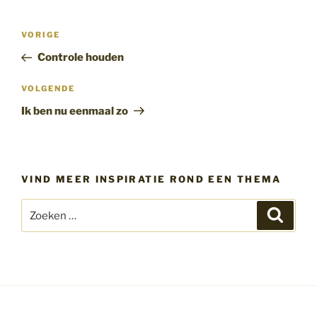
Bericht
Vorig
VORIGE
navigatie
bericht
Controle houden
Volgend
VOLGENDE
bericht
Ik ben nu eenmaal zo
VIND MEER INSPIRATIE ROND EEN THEMA
Zoeken
Zoeke
naar: