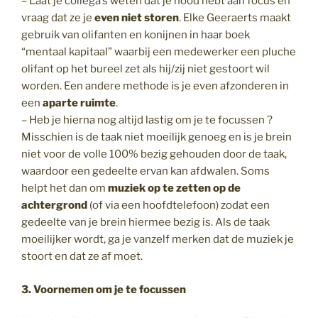
– Laat je collega’s weten dat je nood hebt aan focus en
vraag dat ze je
even niet storen
. Elke Geeraerts maakt
gebruik van olifanten en konijnen in haar boek
“mentaal kapitaal” waarbij een medewerker een pluche
olifant op het bureel zet als hij/zij niet gestoort wil
worden. Een andere methode is je even afzonderen in
een
aparte ruimte
.
– Heb je hierna nog altijd lastig om je te focussen ?
Misschien is de taak niet moeilijk genoeg en is je brein
niet voor de volle 100% bezig gehouden door de taak,
waardoor een gedeelte ervan kan afdwalen. Soms
helpt het dan om
muziek op te zetten op de
achtergrond
(of via een hoofdtelefoon) zodat een
gedeelte van je brein hiermee bezig is. Als de taak
moeilijker wordt, ga je vanzelf merken dat de muziek je
stoort en dat ze af moet.
3. Voornemen om je te focussen