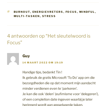
TAGS
BURNOUT
,
ENERGIEVRETERS
,
FOCUS
,
MINDFUL
,
MULTI-TASKEN
,
STRESS
4 antwoorden op “Het sleutelwoord is
Focus”
Guy
14 MAART 2022 OM 19:19
Handige tips, bedankt Tin !
Ik gebruik de gratis Microsoft ‘To Do’ app om die
bezorgdheden die op dat moment mijn aandacht
minder verdienen even te ‘parkeren’.
Je kan die ook ‘delen’ (eufimisme voor ‘delegeren’),
of een completion date ingeven waarbij je later
herinnerd wordt aan geparkeerde taken.