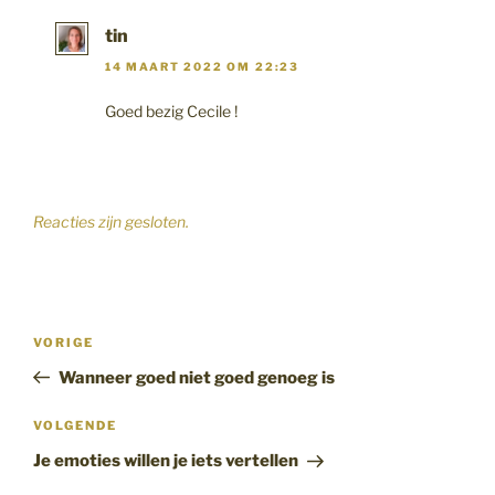
tin
14 MAART 2022 OM 22:23
Goed bezig Cecile !
Reacties zijn gesloten.
Bericht
Vorig
VORIGE
navigatie
bericht
Wanneer goed niet goed genoeg is
Volgend
VOLGENDE
bericht
Je emoties willen je iets vertellen