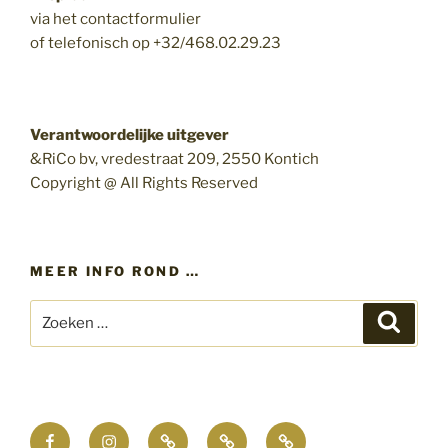
via het contactformulier
of telefonisch op +32/468.02.29.23
Verantwoordelijke uitgever
&RiCo bv, vredestraat 209, 2550 Kontich
Copyright @ All Rights Reserved
MEER INFO ROND …
Zoeken
Zoeke
naar:
Facebook
Instagram
Blog
Wat
Kwalitatieve