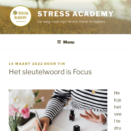
Ga
naar
STRESS ACADEMY
de
op weg naar een leven meer in balans
inhoud
Menu
GEPLAATST
14 MAART 2022
DOOR
TIN
OP
Het sleutelwoord is Focus
He
b je
het
vee
l te
dru