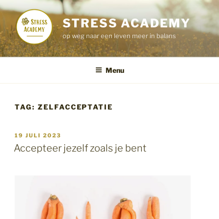
Ga
naar
STRESS ACADEMY
de
op weg naar een leven meer in balans
inhoud
Menu
TAG:
ZELFACCEPTATIE
GEPLAATST
19 JULI 2023
OP
Accepteer jezelf zoals je bent