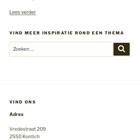
“Accepteer
Lees verder
jezelf
zoals
VIND MEER INSPIRATIE ROND EEN THEMA
je
bent”
Zoeken
Zoeke
naar:
VIND ONS
Adres
Vredestraat 209
2550 Kontich