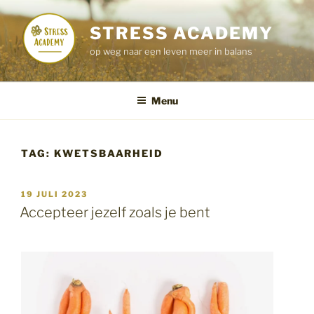
Ga
naar
STRESS ACADEMY
de
op weg naar een leven meer in balans
inhoud
Menu
TAG:
KWETSBAARHEID
GEPLAATST
19 JULI 2023
OP
Accepteer jezelf zoals je bent