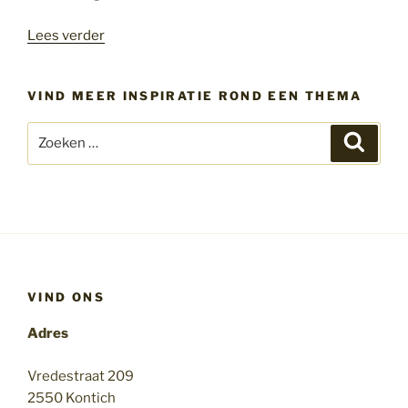
“Accepteer
Lees verder
jezelf
zoals
VIND MEER INSPIRATIE ROND EEN THEMA
je
bent”
Zoeken
Zoeke
naar:
VIND ONS
Adres
Vredestraat 209
2550 Kontich