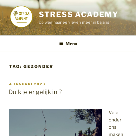
Ga
naar
STRESS ACADEMY
de
op weg naar een leven meer in balans
inhoud
Menu
TAG:
GEZONDER
GEPLAATST
4 JANUARI 2023
OP
Duik je er gelijk in ?
Vele
onder
ons
maken