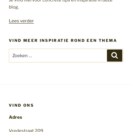
Je vind hiervoor concrete tips en inspiratie in deze
blog.
“Duik
Lees verder
je
er
VIND MEER INSPIRATIE ROND EEN THEMA
gelijk
in
Zoeken
Zoeke
?”
naar:
VIND ONS
Adres
Vredestraat 209