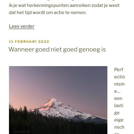
ik je wat herkenningspunten aanreiken zodat je weet
dat het tijd wordt om actie te nemen.
“Leven
Lees verder
van
weekend
GEPLAATST
11 FEBRUARI 2022
OP
tot
Wanneer goed niet goed genoeg is
weekend”
Perf
ectio
nism
e…
een
lasti
ge
eige
nsch