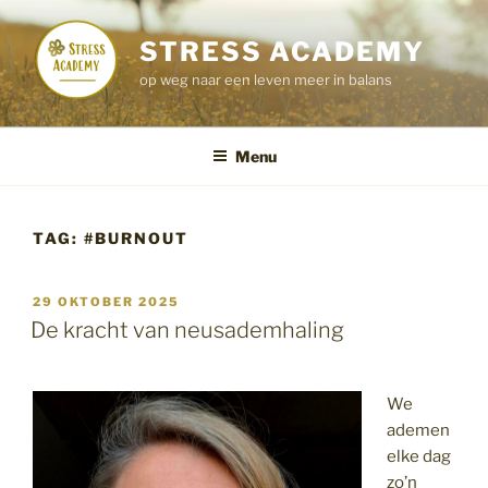
Ga
naar
STRESS ACADEMY
de
op weg naar een leven meer in balans
inhoud
Menu
TAG:
#BURNOUT
GEPLAATST
29 OKTOBER 2025
OP
De kracht van neusademhaling
We
ademen
elke dag
zo’n