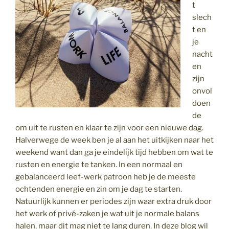
t
slech
t en
je
nacht
en
zijn
onvol
doen
de
om uit te rusten en klaar te zijn voor een nieuwe dag.
Halverwege de week ben je al aan het uitkijken naar het
weekend want dan ga je eindelijk tijd hebben om wat te
rusten en energie te tanken. In een normaal en
gebalanceerd leef-werk patroon heb je de meeste
ochtenden energie en zin om je dag te starten.
Natuurlijk kunnen er periodes zijn waar extra druk door
het werk of privé-zaken je wat uit je normale balans
halen, maar dit mag niet te lang duren. In deze blog wil