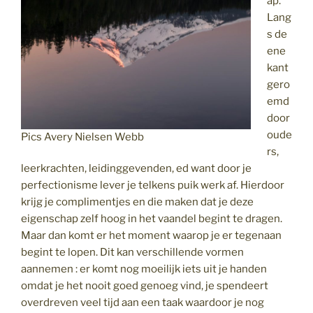
ap.
Lang
s de
ene
kant
gero
emd
door
oude
Pics Avery Nielsen Webb
rs,
leerkrachten, leidinggevenden, ed want door je
perfectionisme lever je telkens puik werk af. Hierdoor
krijg je complimentjes en die maken dat je deze
eigenschap zelf hoog in het vaandel begint te dragen.
Maar dan komt er het moment waarop je er tegenaan
begint te lopen. Dit kan verschillende vormen
aannemen : er komt nog moeilijk iets uit je handen
omdat je het nooit goed genoeg vind, je spendeert
overdreven veel tijd aan een taak waardoor je nog