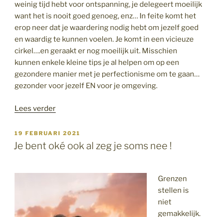
weinig tijd hebt voor ontspanning, je delegeert moeilijk
want het is nooit goed genoeg, enz… In feite komt het
erop neer dat je waardering nodig hebt om jezelf goed
en waardig te kunnen voelen. Je komt in een vicieuze
cirkel….en geraakt er nog moeilijk uit. Misschien
kunnen enkele kleine tips je al helpen om op een
gezondere manier met je perfectionisme om te gaan…
gezonder voor jezelf EN voor je omgeving.
“Wanneer
Lees verder
goed
niet
GEPLAATST
19 FEBRUARI 2021
OP
goed
Je bent oké ook al zeg je soms nee !
genoeg
is”
Grenzen
stellen is
niet
gemakkelijk.