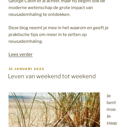
George Catlin er al achter, maar nu begint ook de
moderne wetenschap de grote impact van
neusademhaling te ontdekken.
Deze blog neemt je mee in het waarom en geeft je
praktische tips om meer in te zetten op
neusademhaling.
“De
Lees verder
kracht
van
GEPLAATST
31 JANUARI 2024
OP
neusademhaling”
Leven van weekend tot weekend
Je
bent
moe.
Je
slaap