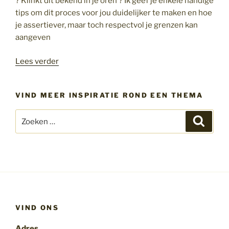
? Klinkt dit bekend in je oren ? Ik geef je enkele handige
tips om dit proces voor jou duidelijker te maken en hoe
je assertiever, maar toch respectvol je grenzen kan
aangeven
“Je
Lees verder
bent
oké
VIND MEER INSPIRATIE ROND EEN THEMA
ook
al
Zoeken
Zoeke
zeg
naar:
je
soms
nee
!”
VIND ONS
Adres