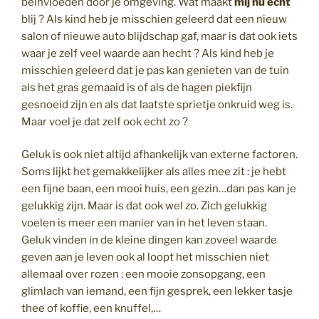
beïnvloeden door je omgeving. Wat maakt
mij nu echt
blij ? Als kind heb je misschien geleerd dat een nieuw
salon of nieuwe auto blijdschap gaf, maar is dat ook iets
waar je zelf veel waarde aan hecht ? Als kind heb je
misschien geleerd dat je pas kan genieten van de tuin
als het gras gemaaid is of als de hagen piekfijn
gesnoeid zijn en als dat laatste sprietje onkruid weg is.
Maar voel je dat zelf ook echt zo ?
Geluk is ook niet altijd afhankelijk van externe factoren.
Soms lijkt het gemakkelijker als alles mee zit : je hebt
een fijne baan, een mooi huis, een gezin…dan pas kan je
gelukkig zijn. Maar is dat ook wel zo. Zich gelukkig
voelen is meer een manier van in het leven staan.
Geluk vinden in de kleine dingen kan zoveel waarde
geven aan je leven ook al loopt het misschien niet
allemaal over rozen : een mooie zonsopgang, een
glimlach van iemand, een fijn gesprek, een lekker tasje
thee of koffie, een knuffel,…