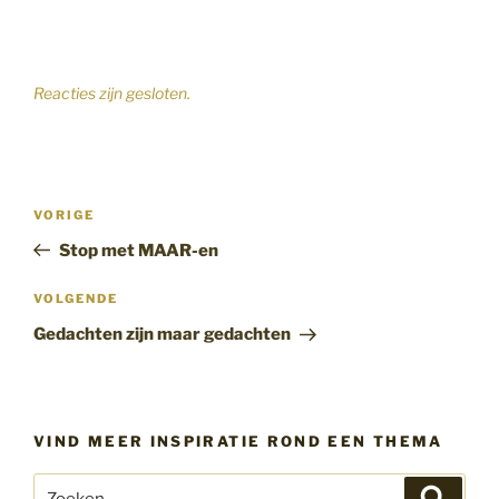
Reacties zijn gesloten.
Bericht
Vorig
VORIGE
navigatie
bericht
Stop met MAAR-en
Volgend
VOLGENDE
bericht
Gedachten zijn maar gedachten
VIND MEER INSPIRATIE ROND EEN THEMA
Zoeken
Zoeke