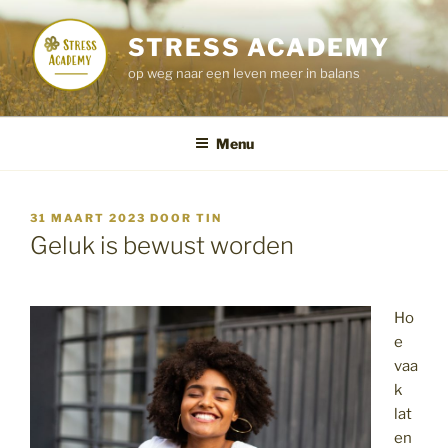
Ga
naar
STRESS ACADEMY
de
op weg naar een leven meer in balans
inhoud
Menu
GEPLAATST
31 MAART 2023
DOOR
TIN
OP
Geluk is bewust worden
Ho
e
vaa
k
lat
en