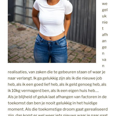
we
gel
uk
nie
t
afh
an
ge
n
va
n
realisaties, van zaken die te gebeuren staan of waar je
naar verlangt. Ik ga gelukkig zijn als ik die nieuwe job
heb, als ik een goed lief heb, als ik geld genoeg heb, als
ik 10kg vermagerd ben, als ik een eigen huis heb….
Als je blijheid of geluk laat afhangen van factoren in de
toekomst dan ben je nooit gelukkig in het huidige
moment. Als die toekomstige droom gaat gerealiseerd
zijn, dan komt er wel weer iets nieuws waar je naar gaat